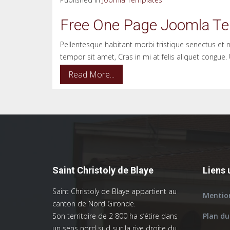
Free One Page Joomla Te
Pellentesque habitant morbi tristique senectus et n
tempor sit amet, Cras in mi at felis aliquet congue.
Read More...
Saint Christoly de Blaye
Liens 
Saint Christoly de Blaye appartient au
Mention
canton de Nord Gironde.
Son territoire de 2 800 ha s’étire dans
Plan du
un sens nord sud sur la rive droite du