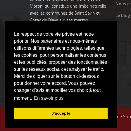
Nous c
Moron, qui constitue une limite naturelle
avec les communes de Saint Savin et
Le blog
Civrac de Blaye sur ses marges
orientales.
La commune appartient à la
Le respect de votre vie privée est notre
communauté de communes de Blaye.
priorité. Nos partenaires et nous-mêmes
utilisons différentes technologies, telles que
les cookies, pour personnaliser les contenus
et les publicités, proposer des fonctionnalités
sur les réseaux sociaux et analyser le trafic.
Merci de cliquer sur le bouton ci-dessous
pour donner votre accord. Vous pouvez
changer d’avis et modifier vos choix à tout
moment.
En savoir plus
J'accepte
Copyright © 2022 Site officiel de la commune de Saint
réservés. Designed By
NTIConseil