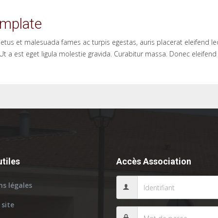
mplate
etus et malesuada fames ac turpis egestas, auris placerat eleifend leo.
 Ut a est eget ligula molestie gravida. Curabitur massa. Donec eleifend
utiles
Accès Association
s légales
 site