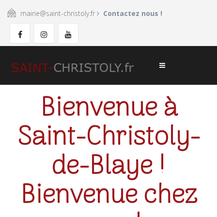
mairie@saint-christoly.fr
Contactez nous !
Bienvenue à
Saint-Christoly-
de-Blaye !
Bienvenue chez