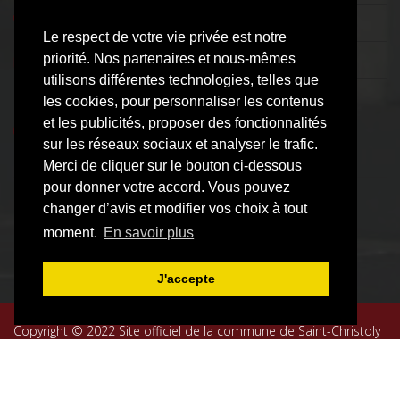
05 57 42 50 40
Le respect de votre vie privée est notre
priorité. Nos partenaires et nous-mêmes
mairie@saint-christoly.fr
utilisons différentes technologies, telles que
Lundi : 9h - 12h
les cookies, pour personnaliser les contenus
Mardi : 9h 12h - 14h 17h
et les publicités, proposer des fonctionnalités
Mercredi : 9h 12h - 14h 17h
sur les réseaux sociaux et analyser le trafic.
Jeudi : 9h 12h
Merci de cliquer sur le bouton ci-dessous
Vendredi : 9h 12h - 14h 17h
pour donner votre accord. Vous pouvez
changer d’avis et modifier vos choix à tout
moment.
En savoir plus
J'accepte
Copyright © 2022 Site officiel de la commune de Saint-Christoly
de Blaye. Tous droits réservés. Designed By
NTIConseil
FACEBOOK